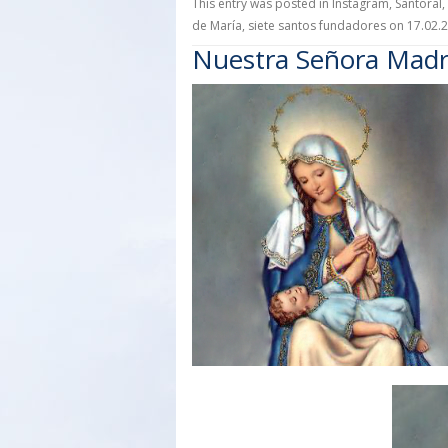
This entry was posted in
Instagram
,
Santoral
,
de María
,
siete santos fundadores
on
17.02.
Nuestra Señora Madre