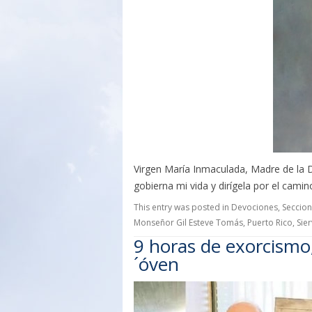
Virgen María Inmaculada, Madre de la Di
gobierna mi vida y dirígela por el camin
This entry was posted in
Devociones
,
Seccio
Monseñor Gil Esteve Tomás
,
Puerto Rico
,
Sie
9 horas de exorcismo,
´óven