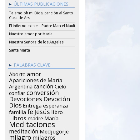
ÚLTIMAS PUBLICACIONES
Te amo oh mi Dios, canción al Santo
Cura de Ars
El infierno existe – Padre Marcel Nault
Nuestro amor por María
Nuestra Señora de los Ángeles
Santa Marta
PALABRAS CLAVE
amor
Aborto
Apariciones de María
canción
Argentina
Cielo
conversión
confiar
Devociones
Devoción
Dios
Entrega
esperanza
Jesús
fe
libro
familia
Libros
María
madre
Meditaciones
meditación
Medjugorje
milagro
milagros