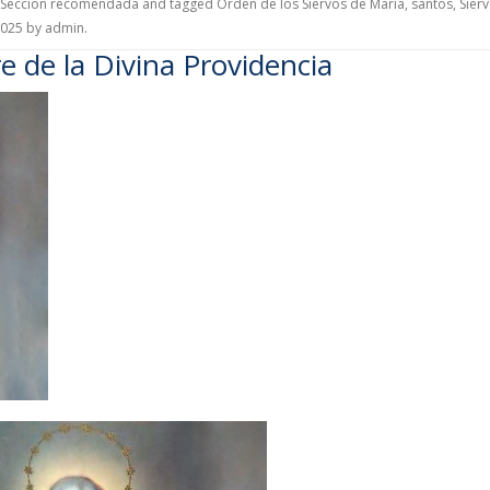
Seccion recomendada
and tagged
Orden de los Siervos de María
,
santos
,
Sier
2025
by
admin
.
 de la Divina Providencia