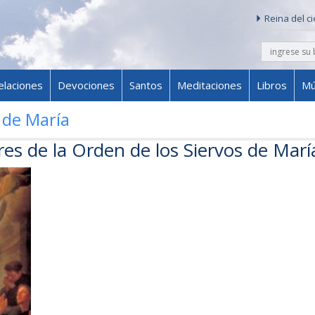
Reina del c
buscar
Skip to content
elaciones
Devociones
Santos
Meditaciones
Libros
Mú
 de María
es de la Orden de los Siervos de Marí