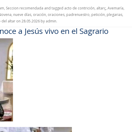
ram
,
Seccion recomendada
and tagged
acto de contrición
,
altarç
,
Avemaría
,
Novena
,
nueve días
,
oración
,
oraciones
,
padrenuestro
,
petición
,
plegarias
,
del altar
on
28.05.2026
by
admin
.
noce a Jesús vivo en el Sagrario