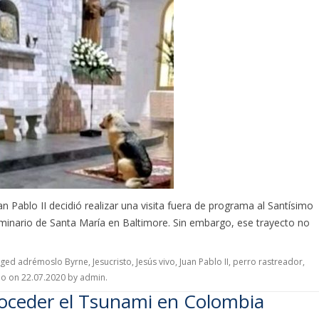
n Pablo II decidió realizar una visita fuera de programa al Santísimo
minario de Santa María en Baltimore. Sin embargo, ese trayecto no
gged
adrémoslo Byrne
,
Jesucristo
,
Jesús vivo
,
Juan Pablo II
,
perro rastreador
,
lo
on
22.07.2020
by
admin
.
troceder el Tsunami en Colombia