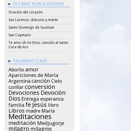
ÚLTIMAS PUBLICACIONES
Oración del corazón
San Lorenzo, diácono y mártir
Santo Domingo de Guzman
San Cayetano
Te amo oh mi Dios, canción al Santo
Cura de Ars
PALABRAS CLAVE
amor
Aborto
Apariciones de María
canción
Argentina
Cielo
conversión
confiar
Devociones
Devoción
Dios
Entrega
esperanza
Jesús
fe
libro
familia
Libros
María
madre
Meditaciones
meditación
Medjugorje
milagro
milagros