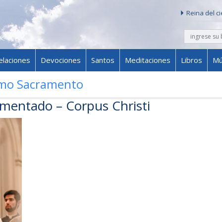
Reina del c
buscar
Skip to content
elaciones
Devociones
Santos
Meditaciones
Libros
Mú
imo Sacramento
mentado – Corpus Christi