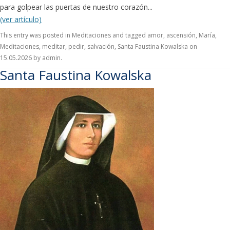
para golpear las puertas de nuestro corazón...
(ver artículo)
This entry was posted in
Meditaciones
and tagged
amor
,
ascensión
,
María
,
Meditaciones
,
meditar
,
pedir
,
salvación
,
Santa Faustina Kowalska
on
15.05.2026
by
admin
.
Santa Faustina Kowalska