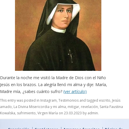
Durante la noche me visitó la Madre de Dios con el Niño
Jesús en los brazos. La alegría llenó mi alma y dije: María,
Madre mía, ¿sabes cuánto sufro?
(ver artículo)
This entry was posted in
Instagram
,
Testimonios
and tagged
escrito
,
Jesús
amado
,
La Divina Misericordia y mi alma
,
mitigar
,
revelación
,
Santa Faustina
Kowalska
,
sufrimiento
,
Virgen María
on
23.03.2023
by
admin
.