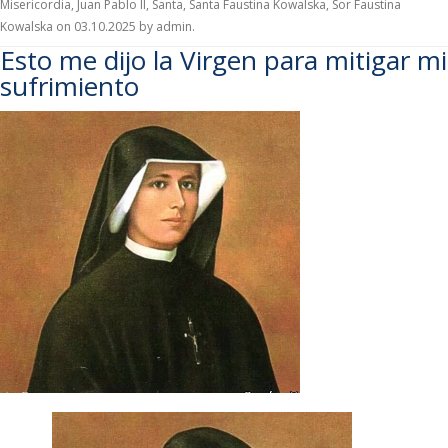
Misericordia
,
Juan Pablo II
,
Santa
,
Santa Faustina Kowalska
,
Sor Faustina
Kowalska
on
03.10.2025
by
admin
.
Esto me dijo la Virgen para mitigar mi
sufrimiento