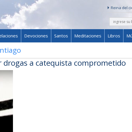
Reina del c
buscar
Skip to content
elaciones
Devociones
Santos
Meditaciones
Libros
Mú
ntiago
r drogas a catequista comprometido