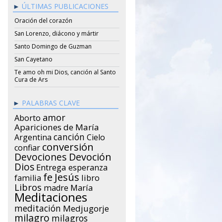
ÚLTIMAS PUBLICACIONES
Oración del corazón
San Lorenzo, diácono y mártir
Santo Domingo de Guzman
San Cayetano
Te amo oh mi Dios, canción al Santo
Cura de Ars
PALABRAS CLAVE
amor
Aborto
Apariciones de María
canción
Argentina
Cielo
conversión
confiar
Devociones
Devoción
Dios
Entrega
esperanza
Jesús
fe
libro
familia
Libros
María
madre
Meditaciones
meditación
Medjugorje
milagro
milagros