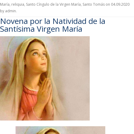
María
,
reliquia
,
Santo Cíngulo de la Virgen María
,
Santo Tomás
on
04.09.2020
by
admin
.
Novena por la Natividad de la
Santísima Virgen María