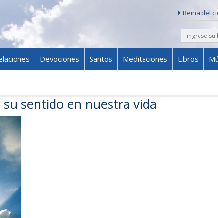
Reina del c
buscar
Skip to content
elaciones
Devociones
Santos
Meditaciones
Libros
Mú
 su sentido en nuestra vida