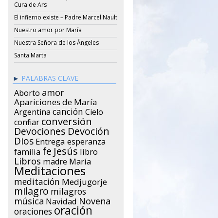
Cura de Ars
El infierno existe – Padre Marcel Nault
Nuestro amor por María
Nuestra Señora de los Ángeles
Santa Marta
PALABRAS CLAVE
amor
Aborto
Apariciones de María
canción
Argentina
Cielo
conversión
confiar
Devociones
Devoción
Dios
Entrega
esperanza
Jesús
fe
libro
familia
Libros
María
madre
Meditaciones
meditación
Medjugorje
milagro
milagros
música
Novena
Navidad
oración
oraciones