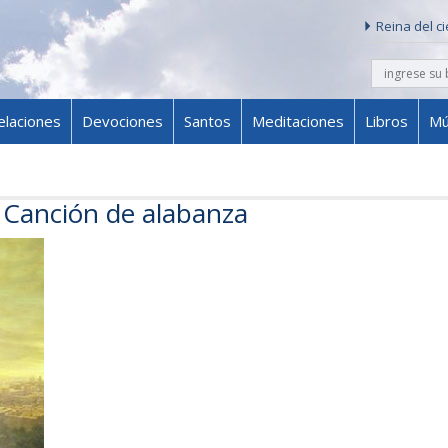
Reina del c
buscar
Skip to content
elaciones
Devociones
Santos
Meditaciones
Libros
Mú
 Canción de alabanza