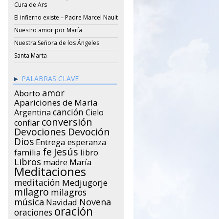
Cura de Ars
El infierno existe – Padre Marcel Nault
Nuestro amor por María
Nuestra Señora de los Ángeles
Santa Marta
PALABRAS CLAVE
amor
Aborto
Apariciones de María
canción
Argentina
Cielo
conversión
confiar
Devociones
Devoción
Dios
Entrega
esperanza
Jesús
fe
libro
familia
Libros
María
madre
Meditaciones
meditación
Medjugorje
milagro
milagros
música
Novena
Navidad
oración
oraciones