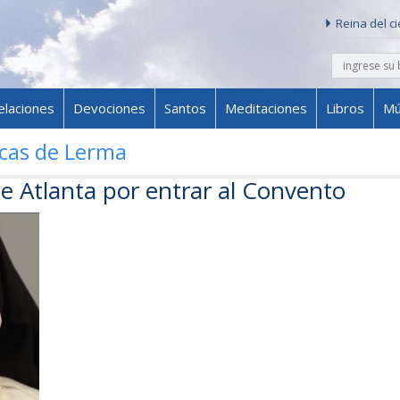
Reina del c
buscar
Skip to content
elaciones
Devociones
Santos
Meditaciones
Libros
Mú
cas de Lerma
e Atlanta por entrar al Convento