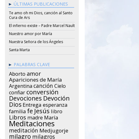
ÚLTIMAS PUBLICACIONES
Te amo oh mi Dios, canción al Santo
Cura de Ars
El infierno existe – Padre Marcel Nault
Nuestro amor por María
Nuestra Señora de los Ángeles
Santa Marta
PALABRAS CLAVE
amor
Aborto
Apariciones de María
canción
Argentina
Cielo
conversión
confiar
Devociones
Devoción
Dios
Entrega
esperanza
Jesús
fe
libro
familia
Libros
María
madre
Meditaciones
meditación
Medjugorje
milagro
milagros