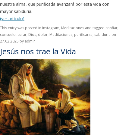
nuestra alma, que purificada avanzará por esta vida con
mayor sabiduría.
(ver artículo)
This entry was posted in
Instagram
,
Meditaciones
and tagged
confiar
,
consuelo
,
curar
,
Dios
,
dolor
,
Meditaciones
,
purificarse
,
sabiduría
on
27.02.2025
by
admin
.
Jesús nos trae la Vida