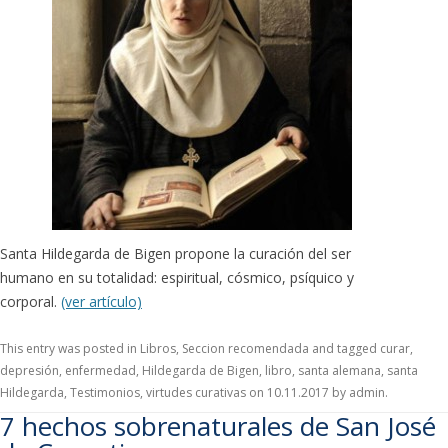
Santa Hildegarda de Bigen propone la curación del ser
humano en su totalidad: espiritual, cósmico, psíquico y
corporal.
(ver artículo)
This entry was posted in
Libros
,
Seccion recomendada
and tagged
curar
,
depresión
,
enfermedad
,
Hildegarda de Bigen
,
libro
,
santa alemana
,
santa
Hildegarda
,
Testimonios
,
virtudes curativas
on
10.11.2017
by
admin
.
7 hechos sobrenaturales de San José