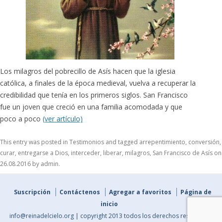
Los milagros del pobrecillo de Asís hacen que la iglesia
católica, a finales de la época medieval, vuelva a recuperar la
credibilidad que tenía en los primeros siglos. San Francisco
fue un joven que creció en una familia acomodada y que
poco a poco
(ver artículo)
This entry was posted in
Testimonios
and tagged
arrepentimiento
,
conversión
,
curar
,
entregarse a Dios
,
interceder
,
liberar
,
milagros
,
San Francisco de Asís
on
26.08.2016
by
admin
.
Suscripción
Contáctenos
Agregar a favoritos
Página de
inicio
info@reinadelcielo.org | copyright 2013 todos los derechos reservados