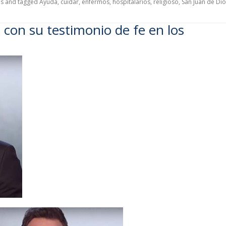
os
and tagged
Ayuda
,
cuidar
,
enfermos
,
hospitalarios
,
religioso
,
San Juan de Dio
 con su testimonio de fe en los