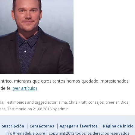
xcéntrico, mientras que otros tantos hemos quedado impresionados
 de fe.
(ver artículo)
da
,
Testimonios
and tagged
actor
,
alma
,
Chris Pratt
,
consejos
,
creer en Dios
,
esa
,
Testimonio
on
21.06.2018
by
admin
.
Suscripción
Contáctenos
Agregar a favoritos
Página de inicio
info@reinadelcielo.org | copyright 2013 todos los derechos reservados