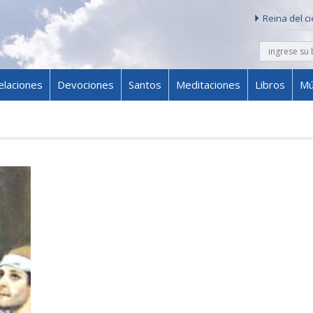
Reina del c
buscar
Skip to content
elaciones
Devociones
Santos
Meditaciones
Libros
Mú