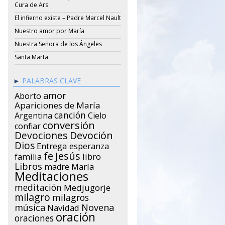
Cura de Ars
El infierno existe – Padre Marcel Nault
Nuestro amor por María
Nuestra Señora de los Ángeles
Santa Marta
PALABRAS CLAVE
amor
Aborto
Apariciones de María
canción
Argentina
Cielo
conversión
confiar
Devociones
Devoción
Dios
Entrega
esperanza
Jesús
fe
libro
familia
Libros
María
madre
Meditaciones
meditación
Medjugorje
milagro
milagros
música
Novena
Navidad
oración
oraciones