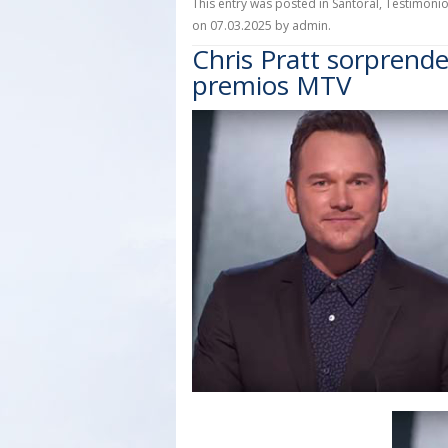
This entry was posted in
Santoral
,
Testimoni
on
07.03.2025
by
admin
.
Chris Pratt sorprende
premios MTV