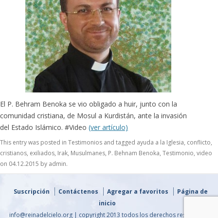
El P. Behram Benoka se vio obligado a huir, junto con la
comunidad cristiana, de Mosul a Kurdistán, ante la invasión
del Estado Islámico. #Video
(ver artículo)
This entry was posted in
Testimonios
and tagged
ayuda a la Iglesia
,
conflicto
,
cristianos
,
exiliados
,
Irak
,
Musulmanes
,
P. Behnam Benoka
,
Testimonio
,
video
on
04.12.2015
by
admin
.
Suscripción
Contáctenos
Agregar a favoritos
Página de
inicio
info@reinadelcielo.org | copyright 2013 todos los derechos reservados