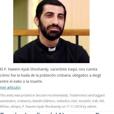
El P. Naeem Ayub Shoshandy, sacerdote iraquí, nos cuenta
cómo fue la huida de la población cristiana; obligados a elegir
entre el exilio o la muerte.
(ver artículo)
This entry was posted in
Seccion recomendada
,
Testimonios
and tagged
asesinatos
,
cristianos
,
Estado Islámico
,
exiliados
,
Huir
,
invasión
,
Irak
,
ISIS
,
Nínive
,
obispo
,
P. Naeem Ayub Shoshandy
on
11.11.2016
by
admin
.