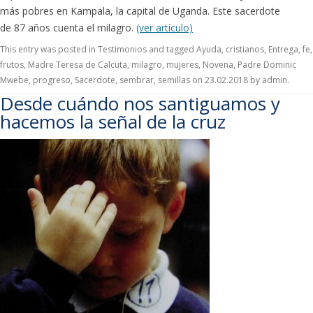
más pobres en Kampala, la capital de Uganda. Este sacerdote
de 87 años cuenta el milagro.
(ver artículo)
This entry was posted in
Testimonios
and tagged
Ayuda
,
cristianos
,
Entrega
,
fe
,
frutos
,
Madre Teresa de Calcuta
,
milagro
,
mujeres
,
Novena
,
Padre Dominic
Mwebe
,
progreso
,
Sacerdote
,
sembrar
,
semillas
on
23.02.2018
by
admin
.
Desde cuándo nos santiguamos y
hacemos la señal de la cruz