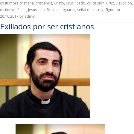
costumbre cristiana
,
cristianos
,
Cristo
,
Crucificado
,
crucifixión
,
Cruz
,
Devoción
,
distintivo
,
fieles
,
Jesús
,
sacrificio
,
santiguarse
,
señal de la cruz
,
Signo
on
20.10.2017
by
admin
.
Exiliados por ser cristianos