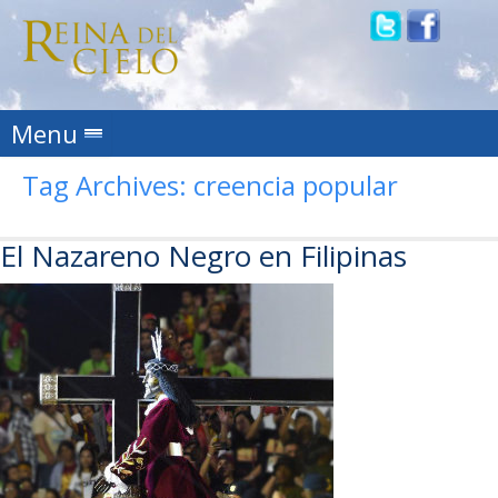
Skip to content
Menu
Tag Archives:
creencia popular
El Nazareno Negro en Filipinas