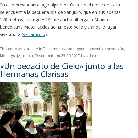
En el impresionante lago alpino de Orta, en el norte de Italia,
se encuentra la pequeña isla de San Julio, que en sus apenas
270 metros de largo y 140 de ancho alberga la Abadía
benedictina Mater Ecclesiae. En este bello y tranquilo lugar
vive ahora
(ver artículo)
This entry was posted in
Testimonios
and tagged
convento
,
conversión
,
Medjugorje
,
monja
,
Testimonio
on
23.06.2017
by
admin
.
«Un pedacito de Cielo» junto a las
Hermanas Clarisas