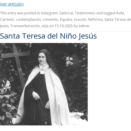
(ver artículo)
This entry was posted in
Instagram
,
Santoral
,
Testimonios
and tagged
Ávila
,
Carmelo
,
contemplación
,
convento
,
España
,
oración
,
Reforma
,
Santa Teresa de
Jesús
,
Transverberación
,
vida
on
15.10.2025
by
admin
.
Santa Teresa del Niño Jesús