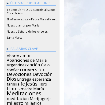
ÚLTIMAS PUBLICACIONES
Te amo oh mi Dios, canción al Santo
Cura de Ars
El infierno existe – Padre Marcel Nault
Nuestro amor por María
Nuestra Señora de los Ángeles
Santa Marta
PALABRAS CLAVE
amor
Aborto
Apariciones de María
canción
Argentina
Cielo
conversión
confiar
Devociones
Devoción
Dios
Entrega
esperanza
Jesús
fe
libro
familia
Libros
María
madre
Meditaciones
meditación
Medjugorje
milagro
milagros