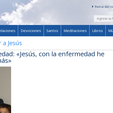
Reina del c
buscar
Skip to content
elaciones
Devociones
Santos
Meditaciones
Libros
Mú
 a Jesús
edad: «Jesús, con la enfermedad he
más»