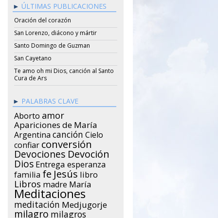
ÚLTIMAS PUBLICACIONES
Oración del corazón
San Lorenzo, diácono y mártir
Santo Domingo de Guzman
San Cayetano
Te amo oh mi Dios, canción al Santo
Cura de Ars
PALABRAS CLAVE
amor
Aborto
Apariciones de María
canción
Argentina
Cielo
conversión
confiar
Devociones
Devoción
Dios
Entrega
esperanza
Jesús
fe
libro
familia
Libros
María
madre
Meditaciones
meditación
Medjugorje
milagro
milagros