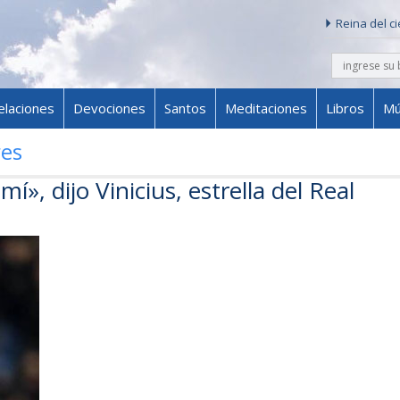
Reina del c
buscar
Skip to content
elaciones
Devociones
Santos
Meditaciones
Libros
Mú
res
í», dijo Vinicius, estrella del Real