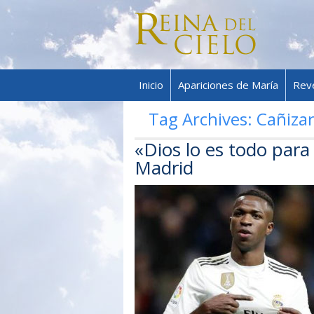
Inicio
Apariciones de María
Rev
Tag Archives:
Cañiza
«Dios lo es todo para m
Madrid