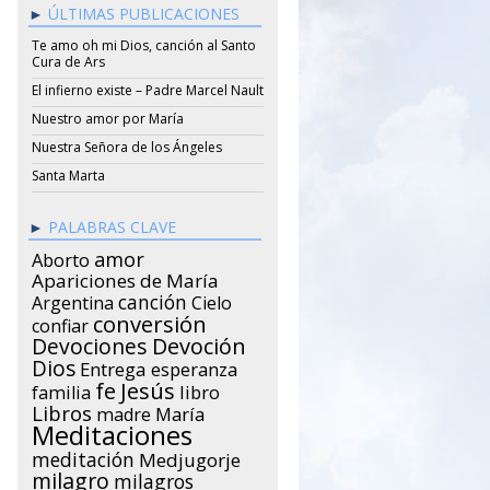
ÚLTIMAS PUBLICACIONES
Te amo oh mi Dios, canción al Santo
Cura de Ars
El infierno existe – Padre Marcel Nault
Nuestro amor por María
Nuestra Señora de los Ángeles
Santa Marta
PALABRAS CLAVE
amor
Aborto
Apariciones de María
canción
Argentina
Cielo
conversión
confiar
Devociones
Devoción
Dios
Entrega
esperanza
Jesús
fe
libro
familia
Libros
María
madre
Meditaciones
meditación
Medjugorje
milagro
milagros