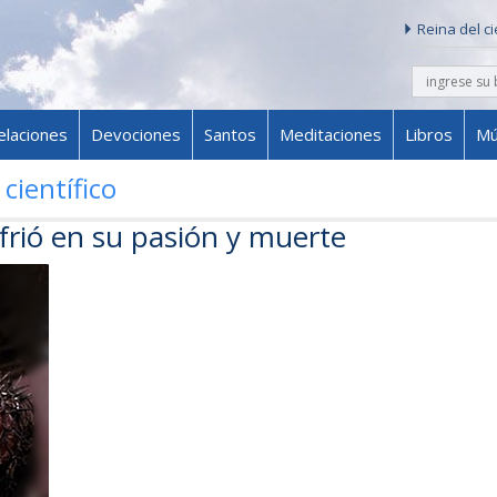
Reina del c
buscar
Skip to content
elaciones
Devociones
Santos
Meditaciones
Libros
Mú
 científico
ufrió en su pasión y muerte