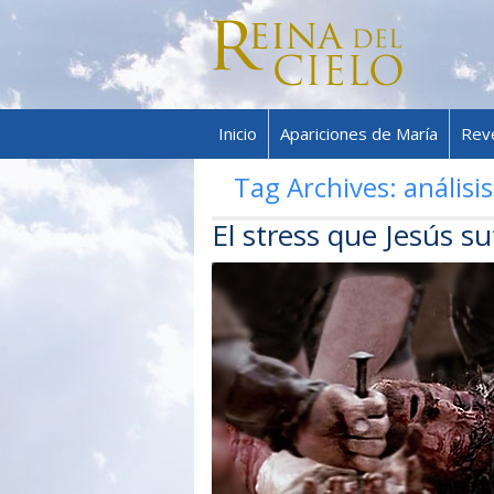
Inicio
Apariciones de María
Rev
Tag Archives:
análisis
El stress que Jesús s