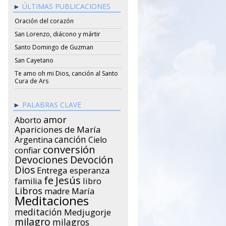
ÚLTIMAS PUBLICACIONES
Oración del corazón
San Lorenzo, diácono y mártir
Santo Domingo de Guzman
San Cayetano
Te amo oh mi Dios, canción al Santo
Cura de Ars
PALABRAS CLAVE
amor
Aborto
Apariciones de María
canción
Argentina
Cielo
conversión
confiar
Devociones
Devoción
Dios
Entrega
esperanza
Jesús
fe
libro
familia
Libros
María
madre
Meditaciones
meditación
Medjugorje
milagro
milagros