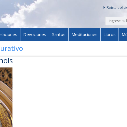
Reina del c
buscar
Skip to content
elaciones
Devociones
Santos
Meditaciones
Libros
Mú
curativo
nois