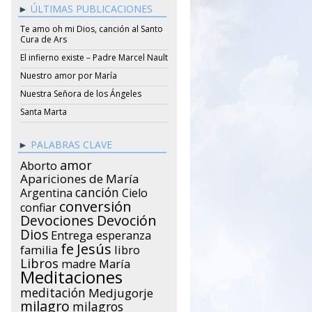
ÚLTIMAS PUBLICACIONES
Te amo oh mi Dios, canción al Santo
Cura de Ars
El infierno existe – Padre Marcel Nault
Nuestro amor por María
Nuestra Señora de los Ángeles
Santa Marta
PALABRAS CLAVE
amor
Aborto
Apariciones de María
canción
Argentina
Cielo
conversión
confiar
Devociones
Devoción
Dios
Entrega
esperanza
Jesús
fe
libro
familia
Libros
María
madre
Meditaciones
meditación
Medjugorje
milagro
milagros