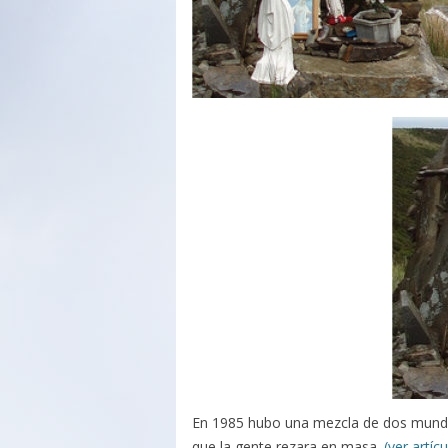
En 1985 hubo una mezcla de dos mundos
que la gente rezara en masa.
(ver artícu