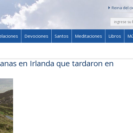
Reina del c
buscar
Skip to content
elaciones
Devociones
Santos
Meditaciones
Libros
Mú
anas en Irlanda que tardaron en