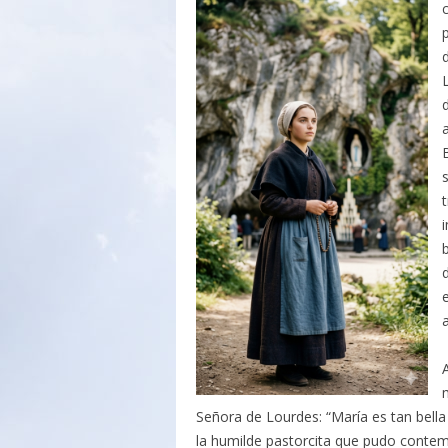
s
t
a
A
Señora de Lourdes: “María es tan bella 
la humilde pastorcita que pudo contemp