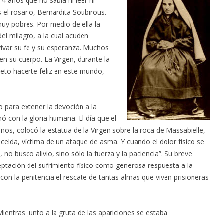
14 años que no sabía ni leer ni
s el rosario, Bernardita Soubirous.
y pobres. Por medio de ella la
del milagro, a la cual acuden
ivar su fe y su esperanza. Muchos
n su cuerpo. La Virgen, durante la
meto hacerte feliz en este mundo,
o para extener la devoción a la
 con la gloria humana. El día que el
nos, colocó la estatua de la Virgen sobre la roca de Massabielle,
elda, víctima de un ataque de asma. Y cuando el dolor físico se
no busco alivio, sino sólo la fuerza y la paciencia”. Su breve
ceptación del sufrimiento físico como generosa respuesta a la
con la penitencia el rescate de tantas almas que viven prisioneras
ientras junto a la gruta de las apariciones se estaba