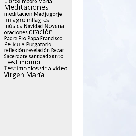
Libros
María
madre
Meditaciones
meditación
Medjugorje
milagro
milagros
música
Novena
Navidad
oración
oraciones
Papa Francisco
Padre Pio
Pelicula
Purgatorio
reflexión
Rezar
revelación
santo
Sacerdote
santidad
Testimonio
Testimonios
video
vida
Virgen María