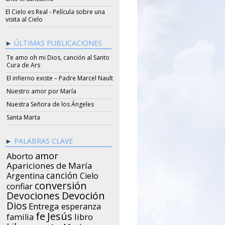
El Cielo es Real - Película sobre una
visita al Cielo
ÚLTIMAS PUBLICACIONES
Te amo oh mi Dios, canción al Santo
Cura de Ars
El infierno existe – Padre Marcel Nault
Nuestro amor por María
Nuestra Señora de los Ángeles
Santa Marta
PALABRAS CLAVE
amor
Aborto
Apariciones de María
canción
Argentina
Cielo
conversión
confiar
Devociones
Devoción
Dios
Entrega
esperanza
Jesús
fe
libro
familia