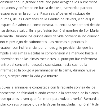
construyendo un grande santuario para acoger a los numerosos
peregrinos y enfermos en busca de alivio, Bernardita pareció
desaparecer en la sombra. Pasó seis años en el instituto de
Lourdes, de las Hermanas de la Caridad de Nevers, y en el que
después fue admitida como novicia. Su entrada se demoró debido
a su delicada salud. En la profesión tomó el nombre de Sor María
Bernarda. Durante los quince años de vida conventual no conoció
ino el privilegio del sufrimiento. Las mismas superioras la
rataban con indiferencia, por un designio providencial que les
impide a las almas elegidas la comprensión y a menudo hasta la
benevolencia de las almas mediocres. Al principio fue enfermera
dentro del convento, después sacristana, hasta cuando la
enfermedad la obligó a permanecer en la cama, durante nueve
ños, siempre entre la vida y la muerte.
 quien la animaba le contestaba con la radiante sonrisa de los
momentos de felicidad cuando estaba a la presencia de la blanca
que quienes la ven querrían morir para volver a verla”. Bernardita,
lar con sus propios ojos a la Virgen Inmaculada, murió el 16 de