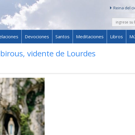
Reina del c
buscar
Skip to content
elaciones
Devociones
Santos
Meditaciones
Libros
Mú
birous, vidente de Lourdes