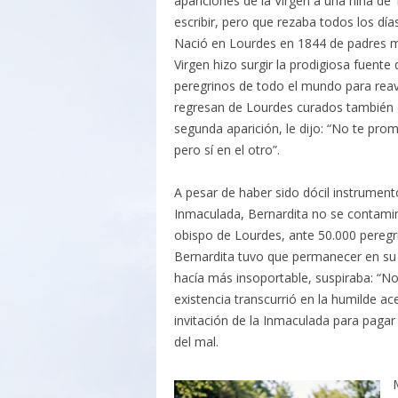
apariciones de la Virgen a una niña de 
escribir, pero que rezaba todos los día
Nació en Lourdes en 1844 de padres mu
Virgen hizo surgir la prodigiosa fuente 
peregrinos de todo el mundo para reav
regresan de Lourdes curados también e
segunda aparición, le dijo: “No te pro
pero sí en el otro”.
A pesar de haber sido dócil instrument
Inmaculada, Bernardita no se contaminó
obispo de Lourdes, ante 50.000 peregri
Bernardita tuvo que permanecer en su c
hacía más insoportable, suspiraba: “No, 
existencia transcurrió en la humilde a
invitación de la Inmaculada para pagar 
del mal.
M