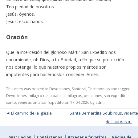
Ten piedad de nosotros.
Jesús, óyenos.
Jesús, escúchanos.
Oración
Que la intercesión del glorioso Mártir San Expedito nos
encomiende, oh Dios, a tu Bondad, a fin que su protección
nos obtenga, lo que nuestros propios méritos son
impotentes para hacérnoslos conceder. Amén.
This entry was posted in
Devociones
,
Santoral
,
Testimonios
and tagged
Devociones
,
milagro de la batalla
,
milagros
,
peticiones
,
san expedito
,
santo
,
veneración a san Expedito
on
17.04.2026
by
admin
.
Post navigation
El camino de la Iglesia
Santa Bernardita Soubirous, vidente
de Lourdes
Suscripción
Contáctenos
Agregar a favoritos
Página de