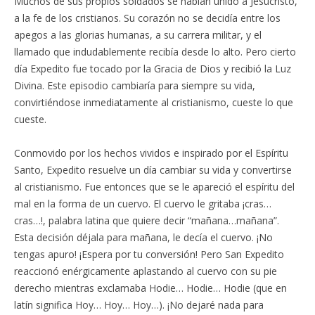
Muchos de sus propios soldados se habían unido a Jesucristo,
a la fe de los cristianos. Su corazón no se decidía entre los
apegos a las glorias humanas, a su carrera militar, y el
llamado que indudablemente recibía desde lo alto. Pero cierto
día Expedito fue tocado por la Gracia de Dios y recibió la Luz
Divina. Este episodio cambiaría para siempre su vida,
convirtiéndose inmediatamente al cristianismo, cueste lo que
cueste.
Conmovido por los hechos vividos e inspirado por el Espíritu
Santo, Expedito resuelve un día cambiar su vida y convertirse
al cristianismo. Fue entonces que se le apareció el espíritu del
mal en la forma de un cuervo. El cuervo le gritaba ¡cras…
cras…!, palabra latina que quiere decir “mañana…mañana”.
Esta decisión déjala para mañana, le decía el cuervo. ¡No
tengas apuro! ¡Espera por tu conversión! Pero San Expedito
reaccionó enérgicamente aplastando al cuervo con su pie
derecho mientras exclamaba Hodie… Hodie… Hodie (que en
latín significa Hoy… Hoy… Hoy…). ¡No dejaré nada para