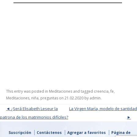
This entry was posted in
Meditaciones
and tagged
creencia
,
fe
,
Meditaciones
,
niña
,
preguntas
on
21.02.2020
by
admin
.
Post navigation
¿Será Elisabeth Leseur la
La Virgen María, modelo de santidad
patrona de los matrimonios difíciles?
Suscripción
Contáctenos
Agregar a favoritos
Página de