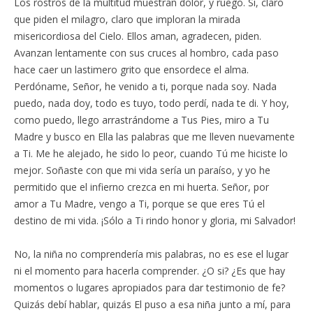
Los rostros de la multitud muestran dolor, y ruego. Si, claro
que piden el milagro, claro que imploran la mirada
misericordiosa del Cielo. Ellos aman, agradecen, piden.
Avanzan lentamente con sus cruces al hombro, cada paso
hace caer un lastimero grito que ensordece el alma.
Perdóname, Señor, he venido a ti, porque nada soy. Nada
puedo, nada doy, todo es tuyo, todo perdí, nada te di. Y hoy,
como puedo, llego arrastrándome a Tus Pies, miro a Tu
Madre y busco en Ella las palabras que me lleven nuevamente
a Ti. Me he alejado, he sido lo peor, cuando Tú me hiciste lo
mejor. Soñaste con que mi vida sería un paraíso, y yo he
permitido que el infierno crezca en mi huerta. Señor, por
amor a Tu Madre, vengo a Ti, porque se que eres Tú el
destino de mi vida. ¡Sólo a Ti rindo honor y gloria, mi Salvador!
No, la niña no comprendería mis palabras, no es ese el lugar
ni el momento para hacerla comprender. ¿O si? ¿Es que hay
momentos o lugares apropiados para dar testimonio de fe?
Quizás debí hablar, quizás El puso a esa niña junto a mí, para