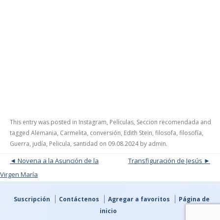
This entry was posted in
Instagram
,
Películas
,
Seccion recomendada
and
tagged
Alemania
,
Carmelita
,
conversión
,
Edith Stein
,
filosofa
,
filosofía
,
Guerra
,
judía
,
Pelicula
,
santidad
on
09.08.2024
by
admin
.
Post navigation
Novena a la Asunción de la
Transfiguración de Jesús
Virgen María
Suscripción
Contáctenos
Agregar a favoritos
Página de
inicio