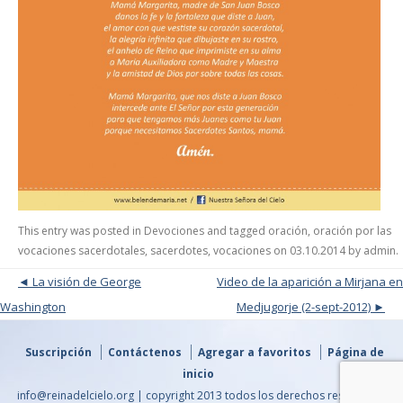
This entry was posted in
Devociones
and tagged
oración
,
oración por las
vocaciones sacerdotales
,
sacerdotes
,
vocaciones
on
03.10.2014
by
admin
.
Post navigation
La visión de George
Video de la aparición a Mirjana en
Washington
Medjugorje (2-sept-2012)
Suscripción
Contáctenos
Agregar a favoritos
Página de
inicio
info@reinadelcielo.org | copyright 2013 todos los derechos reservados