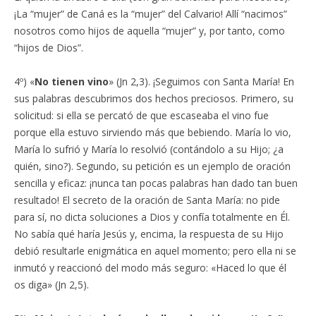
¡La “mujer” de Caná es la “mujer” del Calvario! Allí “nacimos”
nosotros como hijos de aquella “mujer” y, por tanto, como
“hijos de Dios”.
4º) «
No tienen vino
» (Jn 2,3). ¡Seguimos con Santa María! En
sus palabras descubrimos dos hechos preciosos. Primero, su
solicitud: si ella se percató de que escaseaba el vino fue
porque ella estuvo sirviendo más que bebiendo. María lo vio,
María lo sufrió y María lo resolvió (contándolo a su Hijo; ¿a
quién, sino?). Segundo, su petición es un ejemplo de oración
sencilla y eficaz: ¡nunca tan pocas palabras han dado tan buen
resultado! El secreto de la oración de Santa María: no pide
para sí, no dicta soluciones a Dios y confía totalmente en Él.
No sabía qué haría Jesús y, encima, la respuesta de su Hijo
debió resultarle enigmática en aquel momento; pero ella ni se
inmutó y reaccionó del modo más seguro: «Haced lo que él
os diga» (Jn 2,5).