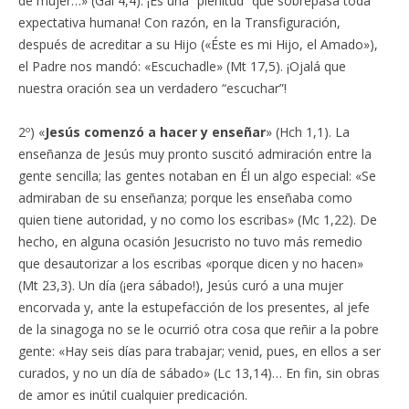
de mujer…» (Gal 4,4). ¡Es una “plenitud” que sobrepasa toda
expectativa humana! Con razón, en la Transfiguración,
después de acreditar a su Hijo («Éste es mi Hijo, el Amado»),
el Padre nos mandó: «Escuchadle» (Mt 17,5). ¡Ojalá que
nuestra oración sea un verdadero “escuchar”!
2º) «
Jesús comenzó a hacer y enseñar
» (Hch 1,1). La
enseñanza de Jesús muy pronto suscitó admiración entre la
gente sencilla; las gentes notaban en Él un algo especial: «Se
admiraban de su enseñanza; porque les enseñaba como
quien tiene autoridad, y no como los escribas» (Mc 1,22). De
hecho, en alguna ocasión Jesucristo no tuvo más remedio
que desautorizar a los escribas «porque dicen y no hacen»
(Mt 23,3). Un día (¡era sábado!), Jesús curó a una mujer
encorvada y, ante la estupefacción de los presentes, al jefe
de la sinagoga no se le ocurrió otra cosa que reñir a la pobre
gente: «Hay seis días para trabajar; venid, pues, en ellos a ser
curados, y no un día de sábado» (Lc 13,14)… En fin, sin obras
de amor es inútil cualquier predicación.