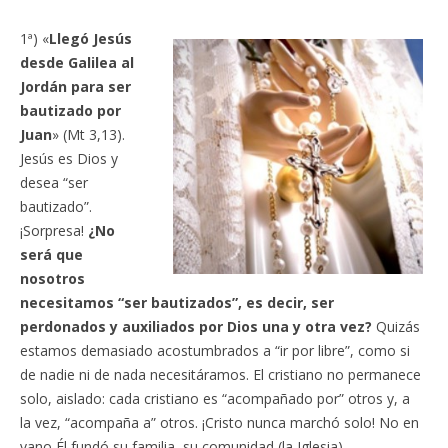
1ª) «
Llegó Jesús
desde Galilea al
Jordán para ser
bautizado por
Juan
» (Mt 3,13).
Jesús es Dios y
desea “ser
bautizado”.
¡Sorpresa!
¿No
será que
nosotros
necesitamos “ser bautizados”, es decir, ser
perdonados y auxiliados por Dios una y otra vez?
Quizás
estamos demasiado acostumbrados a “ir por libre”, como si
de nadie ni de nada necesitáramos. El cristiano no permanece
solo, aislado: cada cristiano es “acompañado por” otros y, a
la vez, “acompaña a” otros. ¡Cristo nunca marchó solo! No en
vano Él fundó su familia, su comunidad (la Iglesia).