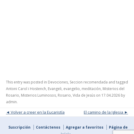
This entry was posted in
Devociones
,
Seccion recomendada
and tagged
Antoni Carol i Hostench
,
Evangeli
,
evangelio
,
meditación
,
Misterios del
Rosario
,
Misterios Luminosos
,
Rosario
,
Vida de Jesús
on
17.04.2026
by
admin
.
Post navigation
Volver a creer en la Eucaristía
El camino de la Iglesia
Suscripción
Contáctenos
Agregar a favoritos
Página de