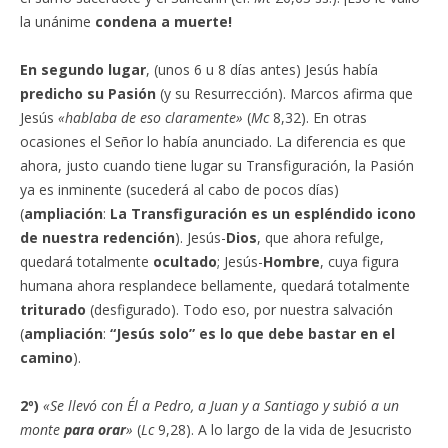
la unánime
condena a muerte!
En segundo lugar
, (unos 6 u 8 días antes) Jesús había
predicho su Pasión
(y su Resurrección). Marcos afirma que
Jesús
«hablaba de eso claramente»
(
Mc
8,32). En otras
ocasiones el Señor lo había anunciado. La diferencia es que
ahora, justo cuando tiene lugar su Transfiguración, la Pasión
ya es inminente (sucederá al cabo de pocos días)
(
ampliación
:
La Transfiguración es un espléndido icono
de nuestra redención
). Jesús-
Dios
, que ahora refulge,
quedará totalmente
ocultado
; Jesús-
Hombre
, cuya figura
humana ahora resplandece bellamente, quedará totalmente
triturado
(desfigurado). Todo eso, por nuestra salvación
(
ampliación
:
“Jesús solo” es lo que debe bastar en el
camino
).
2º)
«Se llevó con Él a Pedro, a Juan y a Santiago y subió a un
monte
para orar
»
(
Lc
9,28). A lo largo de la vida de Jesucristo