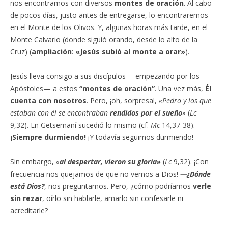
nos encontramos con diversos
montes de oración
. Al cabo
de pocos días, justo antes de entregarse, lo encontraremos
en el Monte de los Olivos. Y, algunas horas más tarde, en el
Monte Calvario (donde siguió orando, desde lo alto de la
Cruz) (
ampliación
:
«Jesús subió al monte a orar»
).
Jesús lleva consigo a sus discípulos —empezando por los
Apóstoles— a estos
“montes de oración”
. Una vez más,
Él
cuenta con nosotros
. Pero, ¡oh, sorpresa!,
«Pedro y los que
estaban con él se encontraban
rendidos por el sueño
»
(
Lc
9,32). En Getsemaní sucedió lo mismo (cf.
Mc
14,37-38).
¡Siempre durmiendo!
¡Y todavía seguimos durmiendo!
Sin embargo,
«
al despertar, vieron su gloria»
(
Lc
9,32). ¡Con
frecuencia nos quejamos de que no vemos a Dios!
—¿Dónde
está Dios?
, nos preguntamos. Pero, ¿cómo podríamos
verle
sin rezar
, oírlo sin hablarle, amarlo sin confesarle ni
acreditarle?