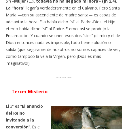
5º) «
Mujer (…), todavía no ha llegado mi hora» (Jn 2,4).
La “hora
” llegaría verdaderamente en el Calvario. Pero Santa
María —con su ascendiente de madre santa— es capaz de
adelantar la hora. Ella había dicho “sí” al Padre-Dios; el Hijo
eterno había dicho “sí” al Padre-Eterno: así se produjo la
Encarnación. Y cuando se unen esos dos “síes” (el mío y el de
Dios) entonces nada es imposible; todo tiene solución o
salida (que seguramente nosotros no somos capaces de ver,
como tampoco la veía la Virgen, pero ¡Dios es más
imaginativo!).
~~~~~~
Tercer Misterio
El 3º es “
El anuncio
del Reino
invitando a la
conversión
”. Es el