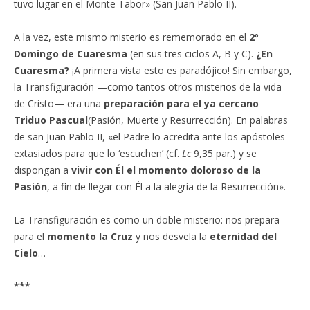
tuvo lugar en el Monte Tabor» (San Juan Pablo II).
A la vez, este mismo misterio es rememorado en el
2º
Domingo de Cuaresma
(en sus tres ciclos A, B y C).
¿En
Cuaresma?
¡A primera vista esto es paradójico! Sin embargo,
la Transfiguración —como tantos otros misterios de la vida
de Cristo— era una
preparación para el ya cercano
Triduo Pascual
(Pasión, Muerte y Resurrección). En palabras
de san Juan Pablo II, «el Padre lo acredita ante los apóstoles
extasiados para que lo ‘escuchen’ (cf.
Lc
9,35 par.) y se
dispongan a
vivir con Él el momento doloroso de la
Pasión
, a fin de llegar con Él a la alegría de la Resurrección».
La Transfiguración es como un doble misterio: nos prepara
para el
momento la Cruz
y nos desvela la
eternidad del
Cielo
…
***