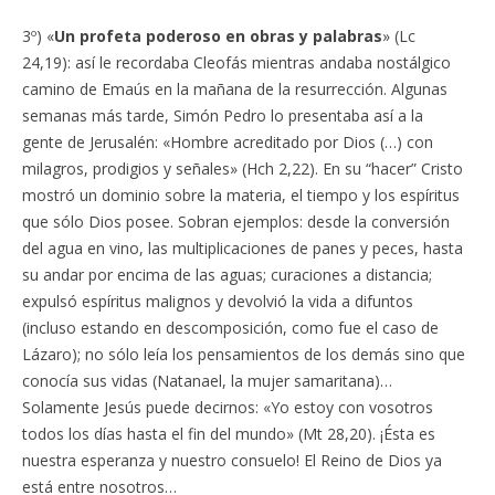
3º) «
Un profeta poderoso en obras y palabras
» (Lc
24,19): así le recordaba Cleofás mientras andaba nostálgico
camino de Emaús en la mañana de la resurrección. Algunas
semanas más tarde, Simón Pedro lo presentaba así a la
gente de Jerusalén: «Hombre acreditado por Dios (…) con
milagros, prodigios y señales» (Hch 2,22). En su “hacer” Cristo
mostró un dominio sobre la materia, el tiempo y los espíritus
que sólo Dios posee. Sobran ejemplos: desde la conversión
del agua en vino, las multiplicaciones de panes y peces, hasta
su andar por encima de las aguas; curaciones a distancia;
expulsó espíritus malignos y devolvió la vida a difuntos
(incluso estando en descomposición, como fue el caso de
Lázaro); no sólo leía los pensamientos de los demás sino que
conocía sus vidas (Natanael, la mujer samaritana)…
Solamente Jesús puede decirnos: «Yo estoy con vosotros
todos los días hasta el fin del mundo» (Mt 28,20). ¡Ésta es
nuestra esperanza y nuestro consuelo! El Reino de Dios ya
está entre nosotros…