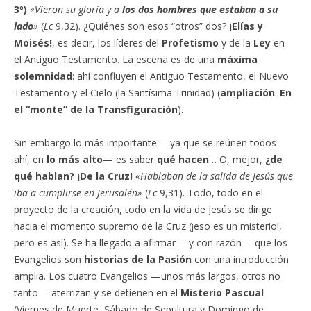
3º)
«Vieron su gloria y a
los dos hombres que estaban a su
lado
»
(
Lc
9,32). ¿Quiénes son esos “otros” dos?
¡Elías y
Moisés!
, es decir, los líderes del
Profetismo
y de la
Ley
en
el Antiguo Testamento. La escena es de una
máxima
solemnidad
: ahí confluyen el Antiguo Testamento, el Nuevo
Testamento y el Cielo (la Santísima Trinidad) (
ampliación
:
En
el “monte” de la Transfiguración
).
Sin embargo lo más importante —ya que se reúnen todos
ahí, en
lo más alto
— es saber
qué hacen
… O, mejor,
¿de
qué hablan?
¡De la Cruz!
«Hablaban de la salida de Jesús que
iba a cumplirse en Jerusalén»
(
Lc
9,31). Todo, todo en el
proyecto de la creación, todo en la vida de Jesús se dirige
hacia el momento supremo de la Cruz (¡eso es un misterio!,
pero es así). Se ha llegado a afirmar —y con razón— que los
Evangelios son
historias de la Pasión
con una introducción
amplia. Los cuatro Evangelios —unos más largos, otros no
tanto— aterrizan y se detienen en el
Misterio Pascual
(Viernes de Muerte, Sábado de Sepultura y Domingo de