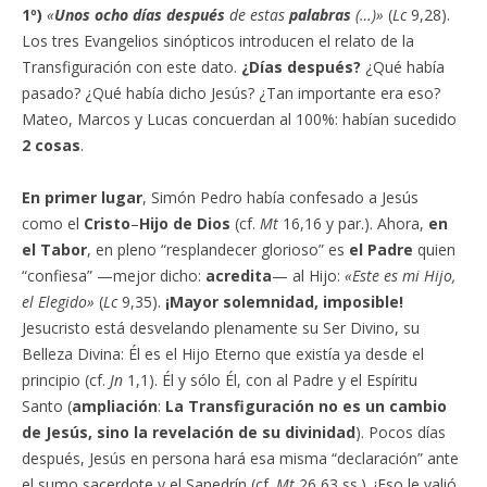
1º)
«
Unos ocho días después
de estas
palabras
(…)»
(
Lc
9,28).
Los tres Evangelios sinópticos introducen el relato de la
Transfiguración con este dato.
¿Días después?
¿Qué había
pasado? ¿Qué había dicho Jesús? ¿Tan importante era eso?
Mateo, Marcos y Lucas concuerdan al 100%: habían sucedido
2 cosas
.
En primer lugar
, Simón Pedro había confesado a Jesús
como el
Cristo
–
Hijo de Dios
(cf.
Mt
16,16 y par.). Ahora,
en
el Tabor
, en pleno “resplandecer glorioso” es
el Padre
quien
“confiesa” —mejor dicho:
acredita
— al Hijo:
«Este es mi Hijo,
el Elegido»
(
Lc
9,35).
¡Mayor solemnidad, imposible!
Jesucristo está desvelando plenamente su Ser Divino, su
Belleza Divina: Él es el Hijo Eterno que existía ya desde el
principio (cf.
Jn
1,1). Él y sólo Él, con al Padre y el Espíritu
Santo (
ampliación
:
La Transfiguración no es un cambio
de Jesús, sino la revelación de su divinidad
). Pocos días
después, Jesús en persona hará esa misma “declaración” ante
el sumo sacerdote y el Sanedrín (cf.
Mt
26,63 ss.). ¡Eso le valió