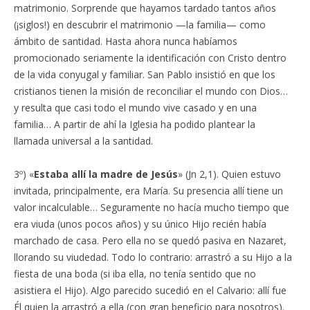
matrimonio. Sorprende que hayamos tardado tantos años
(¡siglos!) en descubrir el matrimonio —la familia— como
ámbito de santidad. Hasta ahora nunca habíamos
promocionado seriamente la identificación con Cristo dentro
de la vida conyugal y familiar. San Pablo insistió en que los
cristianos tienen la misión de reconciliar el mundo con Dios…
y resulta que casi todo el mundo vive casado y en una
familia… A partir de ahí la Iglesia ha podido plantear la
llamada universal a la santidad.
3º) «
Estaba allí la madre de Jesús
» (Jn 2,1). Quien estuvo
invitada, principalmente, era María. Su presencia allí tiene un
valor incalculable… Seguramente no hacía mucho tiempo que
era viuda (unos pocos años) y su único Hijo recién había
marchado de casa. Pero ella no se quedó pasiva en Nazaret,
llorando su viudedad. Todo lo contrario: arrastró a su Hijo a la
fiesta de una boda (si iba ella, no tenía sentido que no
asistiera el Hijo). Algo parecido sucedió en el Calvario: allí fue
Él quien la arrastró a ella (con gran beneficio para nosotros).