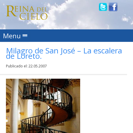
Skip to content
Menu
Milagro de San José – La escalera
de Loreto.
Publicado el:
22.05.2007