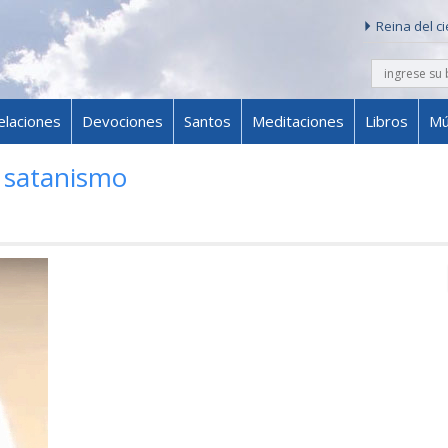
Reina del c
buscar
Skip to content
elaciones
Devociones
Santos
Meditaciones
Libros
Mú
l satanismo