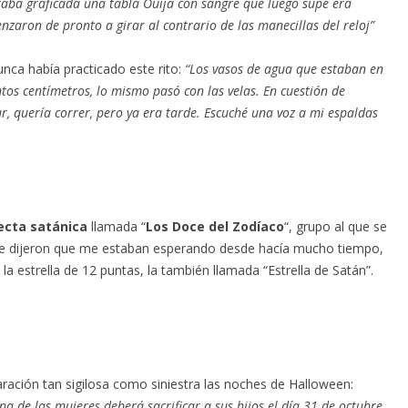
aba graficada una tabla Ouija con sangre que luego supe era
nzaron de pronto a girar al contrario de las manecillas del reloj”
unca había practicado este rito:
“Los vasos de agua que estaban en
os centímetros, lo mismo pasó con las velas. En cuestión de
r, quería correr, pero ya era tarde. Escuché una voz a mi espaldas
ecta satánica
llamada “
Los Doce del Zodíaco
“, grupo al que se
e dijeron que me estaban esperando desde hacía mucho tiempo,
la estrella de 12 puntas, la también llamada “Estrella de Satán”.
ración tan sigilosa como siniestra las noches de Halloween:
a de las mujeres deberá sacrificar a sus hijos el día 31 de octubre.