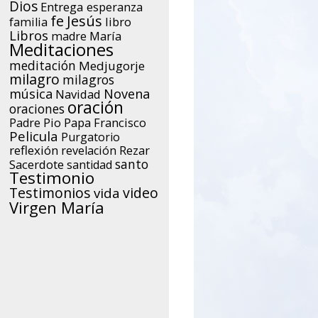
Dios
Entrega
esperanza
Jesús
fe
libro
familia
Libros
María
madre
Meditaciones
meditación
Medjugorje
milagro
milagros
música
Novena
Navidad
oración
oraciones
Papa Francisco
Padre Pio
Pelicula
Purgatorio
reflexión
Rezar
revelación
santo
Sacerdote
santidad
Testimonio
Testimonios
video
vida
Virgen María