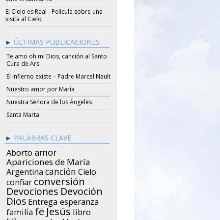
El Cielo es Real - Película sobre una
visita al Cielo
ÚLTIMAS PUBLICACIONES
Te amo oh mi Dios, canción al Santo
Cura de Ars
El infierno existe – Padre Marcel Nault
Nuestro amor por María
Nuestra Señora de los Ángeles
Santa Marta
PALABRAS CLAVE
amor
Aborto
Apariciones de María
canción
Argentina
Cielo
conversión
confiar
Devociones
Devoción
Dios
Entrega
esperanza
Jesús
fe
libro
familia