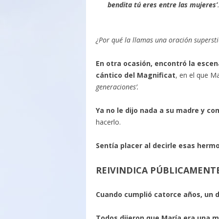
bendita tú eres entre las mujeres’
‍¿Por qué la llamas una oración supersti
En otra ocasión, encontró la escena
cántico del Magnificat
, en el que M
generaciones’.
Ya no le dijo nada a su madre y c
hacerlo.
Sentía placer al decirle esas herm
REIVINDICA PÚBLICAMENTE
Cuando cumplió catorce años, un d
Todos dijeron que María era una m