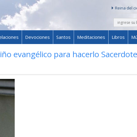
Reina del c
buscar
Skip to content
elaciones
Devociones
Santos
Meditaciones
Libros
Mú
iño evangélico para hacerlo Sacerdot