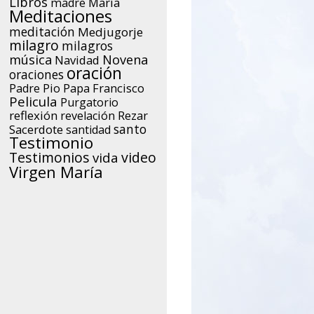
Libros
María
madre
Meditaciones
meditación
Medjugorje
milagro
milagros
música
Novena
Navidad
oración
oraciones
Papa Francisco
Padre Pio
Pelicula
Purgatorio
reflexión
Rezar
revelación
santo
Sacerdote
santidad
Testimonio
Testimonios
video
vida
Virgen María