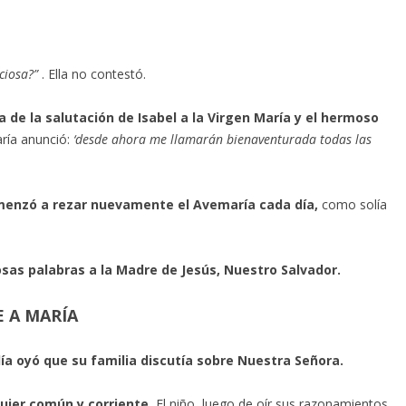
.
ciosa?”
. Ella no contestó.
 de la salutación de Isabel a la Virgen María y el hermoso
aría anunció:
‘desde ahora me llamarán bienaventurada todas las
omenzó a rezar nuevamente el Avemaría cada día,
como solía
osas palabras a la Madre de Jesús, Nuestro Salvador.
 A MARÍA
ía oyó que su familia discutía sobre Nuestra Señora.
ujer común y corriente.
El niño, luego de oír sus razonamientos