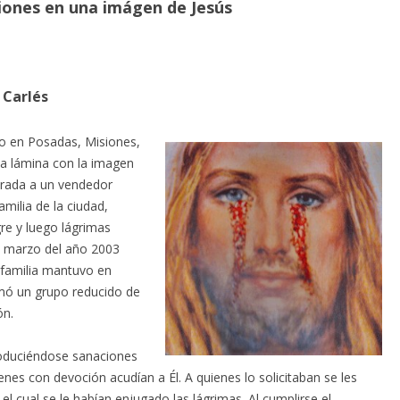
iones en una imágen de Jesús
 Carlés
o en Posadas, Misiones,
na lámina con la imagen
prada a un vendedor
milia de la ciudad,
re y luego lágrimas
e marzo del año 2003
la familia mantuvo en
rmó un grupo reducido de
ón.
roduciéndose sanaciones
es con devoción acudían a Él. A quienes lo solicitaban se les
l cual se le habían enjugado las lágrimas. Al cumplirse el