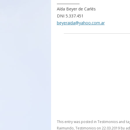
_____________
Aída Beyer de Carlés
DNI 5.337.451
beyeraida@yahoo.com.ar
This entry was posted in
Testimonios
and t
Raimundo
,
Testimonios
on
22.03.2019
by
ad