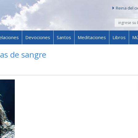
Reina del c
buscar
Skip to content
elaciones
Devociones
Santos
Meditaciones
Libros
Mú
as de sangre