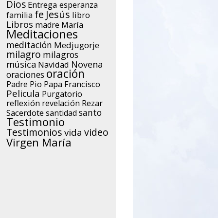
Dios
Entrega
esperanza
Jesús
fe
libro
familia
Libros
María
madre
Meditaciones
meditación
Medjugorje
milagro
milagros
música
Novena
Navidad
oración
oraciones
Papa Francisco
Padre Pio
Pelicula
Purgatorio
reflexión
Rezar
revelación
santo
Sacerdote
santidad
Testimonio
Testimonios
video
vida
Virgen María