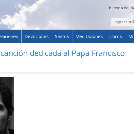
Reina del c
buscar
Skip to content
elaciones
Devociones
Santos
Meditaciones
Libros
Mú
canción dedicada al Papa Francisco