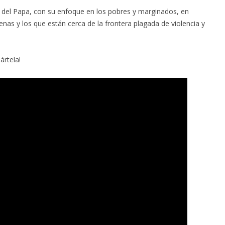
 del Papa, con su enfoque en los pobres y marginados, en
enas y los que están cerca de la frontera plagada de violencia y
ártela!