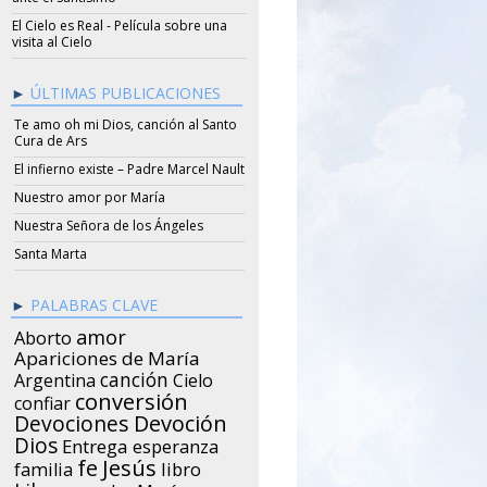
El Cielo es Real - Película sobre una
visita al Cielo
ÚLTIMAS PUBLICACIONES
Te amo oh mi Dios, canción al Santo
Cura de Ars
El infierno existe – Padre Marcel Nault
Nuestro amor por María
Nuestra Señora de los Ángeles
Santa Marta
PALABRAS CLAVE
amor
Aborto
Apariciones de María
canción
Argentina
Cielo
conversión
confiar
Devociones
Devoción
Dios
Entrega
esperanza
Jesús
fe
libro
familia