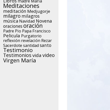
Libros
María
madre
Meditaciones
meditación
Medjugorje
milagro
milagros
música
Novena
Navidad
oración
oraciones
Papa Francisco
Padre Pio
Pelicula
Purgatorio
reflexión
Rezar
revelación
santo
Sacerdote
santidad
Testimonio
Testimonios
video
vida
Virgen María