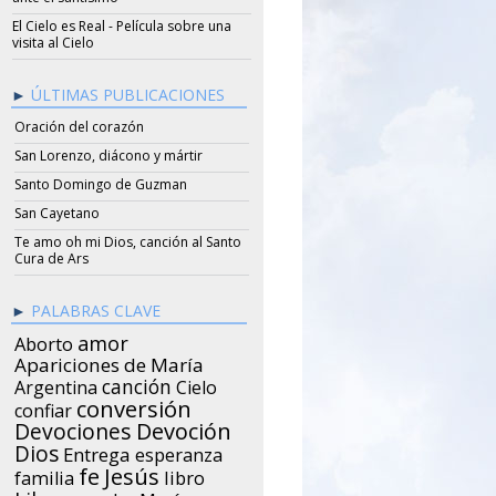
El Cielo es Real - Película sobre una
visita al Cielo
ÚLTIMAS PUBLICACIONES
Oración del corazón
San Lorenzo, diácono y mártir
Santo Domingo de Guzman
San Cayetano
Te amo oh mi Dios, canción al Santo
Cura de Ars
PALABRAS CLAVE
amor
Aborto
Apariciones de María
canción
Argentina
Cielo
conversión
confiar
Devociones
Devoción
Dios
Entrega
esperanza
Jesús
fe
libro
familia