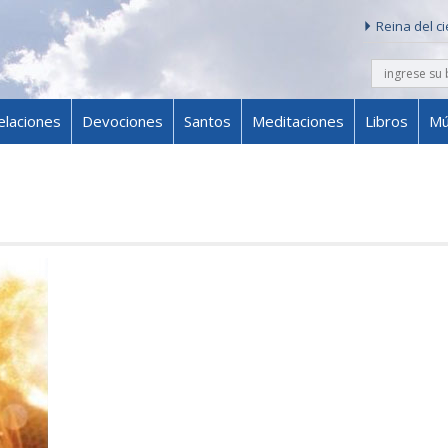
Reina del c
buscar
Skip to content
elaciones
Devociones
Santos
Meditaciones
Libros
Mú