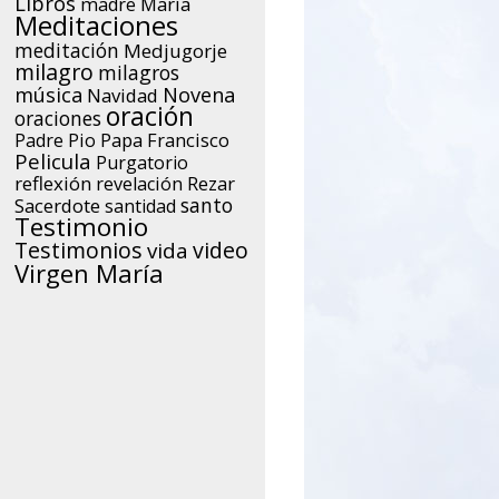
Libros
María
madre
Meditaciones
meditación
Medjugorje
milagro
milagros
música
Novena
Navidad
oración
oraciones
Papa Francisco
Padre Pio
Pelicula
Purgatorio
reflexión
Rezar
revelación
santo
Sacerdote
santidad
Testimonio
Testimonios
video
vida
Virgen María