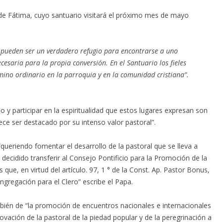
 de Fátima, cuyo santuario visitará el próximo mes de mayo
 pueden ser un verdadero refugio para encontrarse a uno
esaria para la propia conversión. En el Santuario los fieles
ino ordinario en la parroquia y en la comunidad cristiana”.
io y participar en la espiritualidad que estos lugares expresan son
ce ser destacado por su intenso valor pastoral”.
ueriendo fomentar el desarrollo de la pastoral que se lleva a
e decidido transferir al Consejo Pontificio para la Promoción de la
ue, en virtud del artículo. 97, 1 ° de la Const. Ap. Pastor Bonus,
gregación para el Clero” escribe el Papa.
mbién de “la promoción de encuentros nacionales e internacionales
ación de la pastoral de la piedad popular y de la peregrinación a