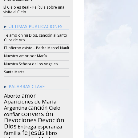
El Cielo es Real - Película sobre una
visita al Cielo
ÚLTIMAS PUBLICACIONES
Te amo oh mi Dios, canción al Santo
Cura de Ars
El infierno existe – Padre Marcel Nault
Nuestro amor por María
Nuestra Señora de los Ángeles
Santa Marta
PALABRAS CLAVE
amor
Aborto
Apariciones de María
canción
Argentina
Cielo
conversión
confiar
Devociones
Devoción
Dios
Entrega
esperanza
Jesús
fe
libro
familia