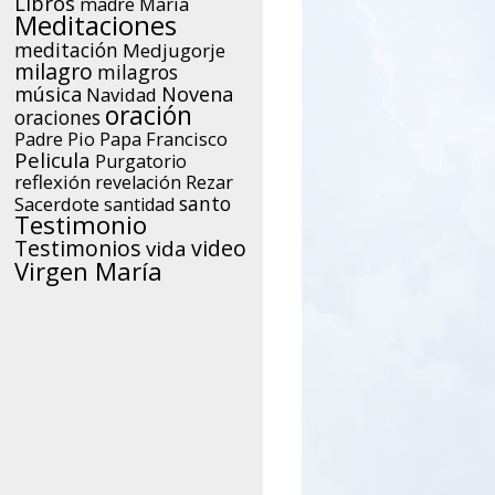
Libros
María
madre
Meditaciones
meditación
Medjugorje
milagro
milagros
música
Novena
Navidad
oración
oraciones
Papa Francisco
Padre Pio
Pelicula
Purgatorio
reflexión
Rezar
revelación
santo
Sacerdote
santidad
Testimonio
Testimonios
video
vida
Virgen María