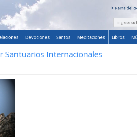
Reina del c
buscar
Skip to content
elaciones
Devociones
Santos
Meditaciones
Libros
Mú
r Santuarios Internacionales