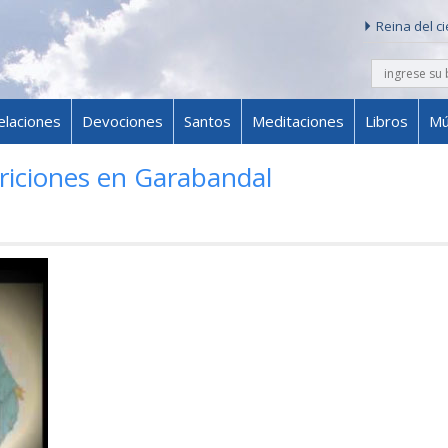
Reina del c
buscar
Skip to content
elaciones
Devociones
Santos
Meditaciones
Libros
Mú
ariciones en Garabandal