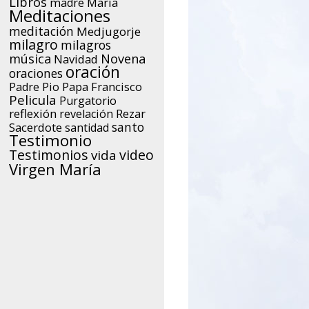
Libros
María
madre
Meditaciones
meditación
Medjugorje
milagro
milagros
música
Novena
Navidad
oración
oraciones
Papa Francisco
Padre Pio
Pelicula
Purgatorio
reflexión
Rezar
revelación
santo
Sacerdote
santidad
Testimonio
Testimonios
video
vida
Virgen María