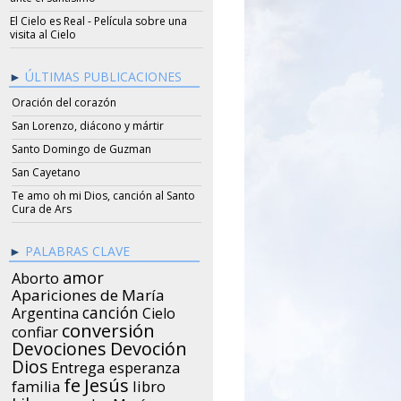
El Cielo es Real - Película sobre una
visita al Cielo
ÚLTIMAS PUBLICACIONES
Oración del corazón
San Lorenzo, diácono y mártir
Santo Domingo de Guzman
San Cayetano
Te amo oh mi Dios, canción al Santo
Cura de Ars
PALABRAS CLAVE
amor
Aborto
Apariciones de María
canción
Argentina
Cielo
conversión
confiar
Devociones
Devoción
Dios
Entrega
esperanza
Jesús
fe
libro
familia