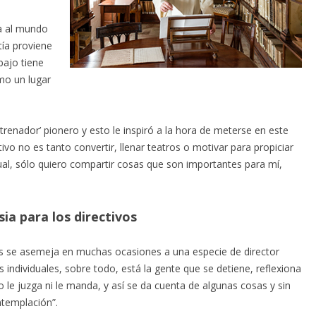
na al mundo
tía proviene
bajo tiene
mo un lugar
ntrenador’ pionero y esto le inspiró a la hora de meterse en este
vo no es tanto convertir, llenar teatros o motivar para propiciar
tual, sólo quiero compartir cosas que son importantes para mí,
sia para los directivos
as se asemeja en muchas ocasiones a una especie de director
os individuales, sobre todo, está la gente que se detiene, reflexiona
 le juzga ni le manda, y así se da cuenta de algunas cosas y sin
templación”.