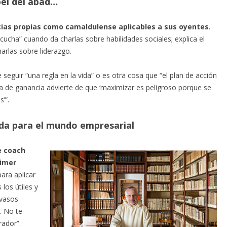
apel del abad…
cias propias como camaldulense aplicables a sus oyentes
.
scucha” cuando da charlas sobre habilidades sociales; explica el
arlas sobre liderazgo.
seguir “una regla en la vida” o es otra cosa que “el plan de acción
a de ganancia advierte de que ‘maximizar es peligroso porque se
’”.
ida para el mundo empresarial
e coach
rimer
ara aplicar
los útiles y
 vasos
. No te
rador”.