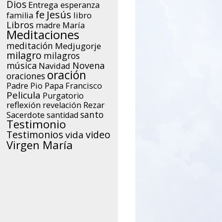
Dios
Entrega
esperanza
Jesús
fe
libro
familia
Libros
María
madre
Meditaciones
meditación
Medjugorje
milagro
milagros
música
Novena
Navidad
oración
oraciones
Papa Francisco
Padre Pio
Pelicula
Purgatorio
reflexión
Rezar
revelación
santo
Sacerdote
santidad
Testimonio
Testimonios
video
vida
Virgen María