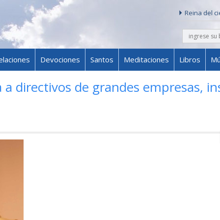
Reina del c
buscar
Skip to content
elaciones
Devociones
Santos
Meditaciones
Libros
Mú
 a directivos de grandes empresas, in