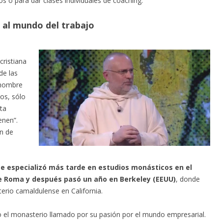
 o para dar clases individuales de coaching.
a al mundo del trabajo
cristiana
de las
 hombre
os, sólo
ta
enen”.
n de
se especializó más tarde en estudios monásticos en el
de Roma y después pasó un año en Berkeley (EEUU)
, donde
erio camaldulense en California.
po el monasterio llamado por su pasión por el mundo empresarial.