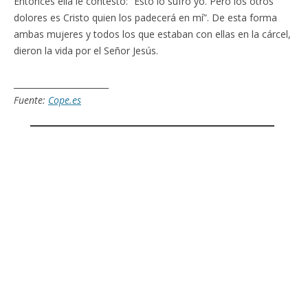
Entonces ella le contestó: “Esto lo sufro yo. Pero los otros
dolores es Cristo quien los padecerá en mí”. De esta forma
ambas mujeres y todos los que estaban con ellas en la cárcel,
dieron la vida por el Señor Jesús.
_______________________
Fuente:
Cope.es