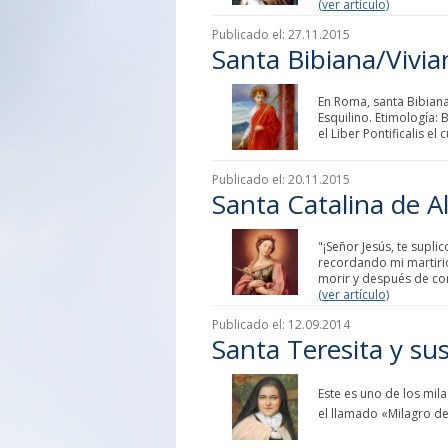
(ver artículo)
Publicado el:
27.11.2015
Santa Bibiana/Vivia
En Roma, santa Bibiana,
Esquilino. Etimología: 
el Liber Pontificalis el
Publicado el:
20.11.2015
Santa Catalina de A
"¡Señor Jesús, te supli
recordando mi martirio
morir y después de con
(ver artículo)
Publicado el:
12.09.2014
Santa Teresita y su
Este es uno de los mil
el llamado «Milagro de 