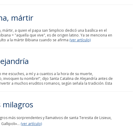
na, mártir
 mártir, a quien el papa san Simplicio dedicó una basílica en el
Bibiana = "aquella que vive", es de origen latino. Ya se menciona en
 culto a la mártir Bibiana cuando se afirma
(ver artículo)
lejandría
co me escuches, a mí y a cuantos a la hora de su muerte,
, invoquen tu nombre!", dijo Santa Catalina de Alejandría antes de
vertir a muchos eruditos romanos, según señala la tradición. Esta
s milagros
agros más sorprendentes y llamativos de santa Teresita de Lisieux,
Gallipoli»...
(ver artículo)