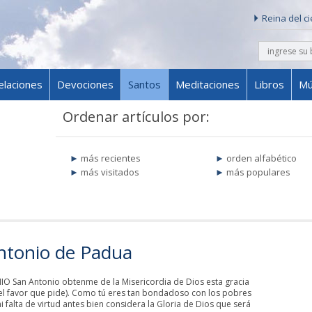
Reina del c
buscar
Skip to content
elaciones
Devociones
Santos
Meditaciones
Libros
Mú
Ordenar artículos por:
más recientes
orden alfabético
más visitados
más populares
ntonio de Padua
San Antonio obtenme de la Misericordia de Dios esta gracia
l favor que pide). Como tú eres tan bondadoso con los pobres
 falta de virtud antes bien considera la Gloria de Dios que será