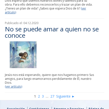
Dios espera que usemos nuestros dones y talentos para Su
obra. Para ello debemos reconocerlos y trazar un plan de vida.
¿Tienes un plan de vida? ¿Sabes que espera Dios de ti?
(ver
artículo)
Publicado el:
04.12.2020
No se puede amar a quien no se
conoce
Jesús nos está esperando, quiere que nos hagamos primero Sus
amigos, para luego enamorarnos perdidamente de Él, nuestro
Dios.
(ver artículo)
1
2
3
…
27
Siguiente ►
Suscripción
Contáctenos
Agregar a favoritos
Página de