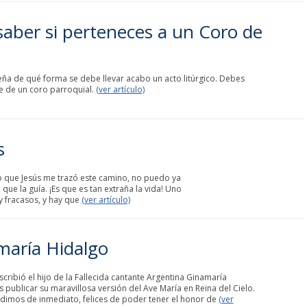
aber si perteneces a un Coro de
seña de qué forma se debe llevar acabo un acto litúrgico. Debes
te de un coro parroquial.
(ver artículo)
s
 que Jesús me trazó este camino, no puedo ya
 que la guía. ¡Es que es tan extraña la vida! Uno
 y fracasos, y hay que
(ver artículo)
maría Hidalgo
cribió el hijo de la Fallecida cantante Argentina Ginamaría
 publicar su maravillosa versión del Ave María en Reina del Cielo.
dimos de inmediato, felices de poder tener el honor de
(ver