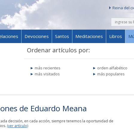
Reina del c
buscar
Skip to content
elaciones
Devociones
Santos
Meditaciones
Libros
Mú
Ordenar artículos por:
más recientes
orden alfabético
más visitados
más populares
ciones de Eduardo Meana
ada decisión, en cada acción, siempre tenemos la oportunidad de
ios.
(ver artículo)