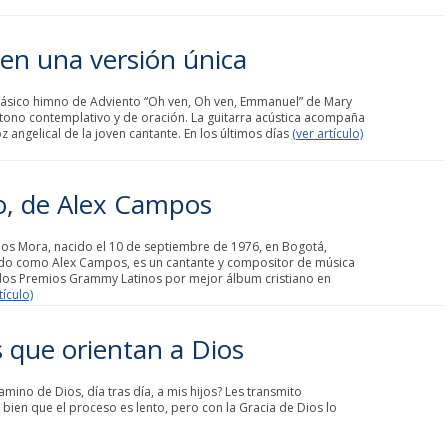
en una versión única
clásico himno de Adviento “Oh ven, Oh ven, Emmanuel” de Mary
tono contemplativo y de oración. La guitarra acústica acompaña
 angelical de la joven cantante. En los últimos días
(ver artículo)
io, de Alex Campos
s Mora, nacido el 10 de septiembre de 1976, en Bogotá,
do como Alex Campos, es un cantante y compositor de música
 dos Premios Grammy Latinos por mejor álbum cristiano en
tículo)
s que orientan a Dios
mino de Dios, día tras día, a mis hijos? Les transmito
bien que el proceso es lento, pero con la Gracia de Dios lo