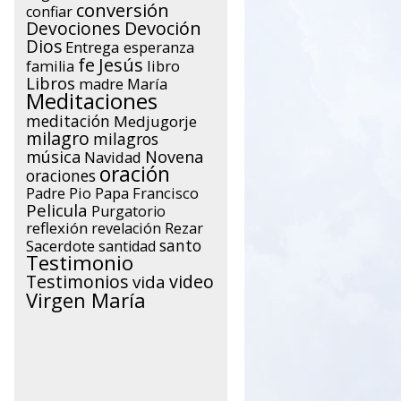
conversión
confiar
Devociones
Devoción
Dios
Entrega
esperanza
Jesús
fe
libro
familia
Libros
María
madre
Meditaciones
meditación
Medjugorje
milagro
milagros
música
Novena
Navidad
oración
oraciones
Papa Francisco
Padre Pio
Pelicula
Purgatorio
reflexión
Rezar
revelación
santo
Sacerdote
santidad
Testimonio
Testimonios
video
vida
Virgen María