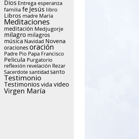
Dios
Entrega
esperanza
Jesús
fe
libro
familia
Libros
María
madre
Meditaciones
meditación
Medjugorje
milagro
milagros
música
Novena
Navidad
oración
oraciones
Papa Francisco
Padre Pio
Pelicula
Purgatorio
reflexión
Rezar
revelación
santo
Sacerdote
santidad
Testimonio
Testimonios
video
vida
Virgen María