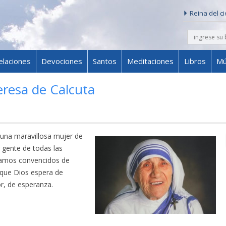
Reina del c
buscar
Skip to content
elaciones
Devociones
Santos
Meditaciones
Libros
Mú
resa de Calcuta
 una maravillosa mujer de
 gente de todas las
stamos convencidos de
 que Dios espera de
, de esperanza.