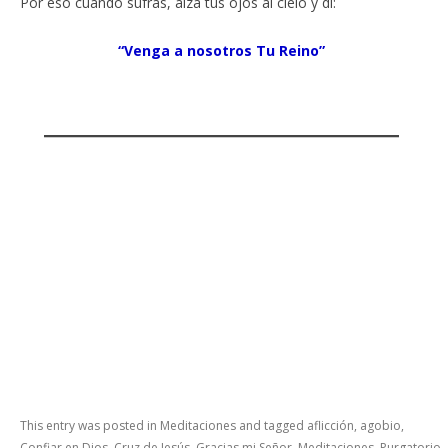
Por eso cuando sufras, alza tus ojos al cielo y di:
“Venga a nosotros Tu Reino”
This entry was posted in
Meditaciones
and tagged
aflicción
,
agobio
,
Confiar en Dios
,
Cruz de Jesús
,
Gracias mi Señor
,
Meditaciones
,
Purgatorio
,