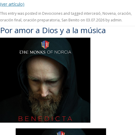
(ver artículo)
This entry was posted in
Devociones
and tagged
intercesió
,
Novena
,
oración
,
oración final
,
oración preparatoria
,
San Benito
on
03.07.2026
by
admin
.
Por amor a Dios y a la música