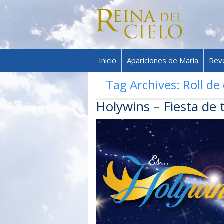
Inicio
Apariciones de María
Rev
Tag Archives:
Roll de
Holywins – Fiesta de 