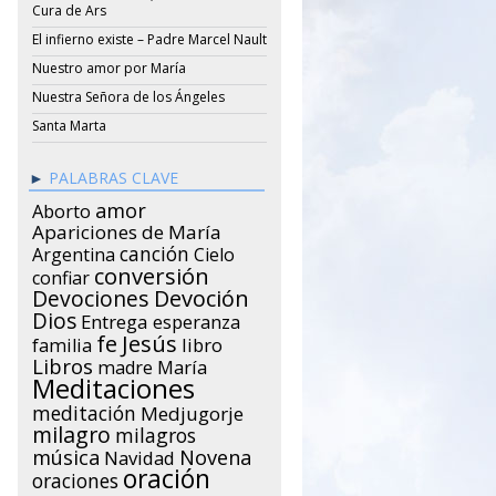
Cura de Ars
El infierno existe – Padre Marcel Nault
Nuestro amor por María
Nuestra Señora de los Ángeles
Santa Marta
PALABRAS CLAVE
amor
Aborto
Apariciones de María
canción
Argentina
Cielo
conversión
confiar
Devociones
Devoción
Dios
Entrega
esperanza
Jesús
fe
libro
familia
Libros
María
madre
Meditaciones
meditación
Medjugorje
milagro
milagros
música
Novena
Navidad
oración
oraciones