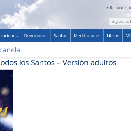
Reina del c
buscar
Skip to content
elaciones
Devociones
Santos
Meditaciones
Libros
Mú
 canela
todos los Santos – Versión adultos