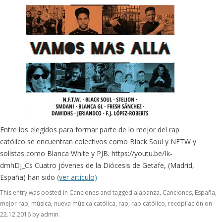
Entre los elegidos para formar parte de lo mejor del rap
católico se encuentran colectivos como Black Soul y NFTW y
solistas como Blanca White y PJB. https://youtu.be/Ik-
dmhDj_Cs Cuatro jóvenes de la Diócesis de Getafe, (Madrid,
España) han sido
(ver artículo)
This entry was posted in
Canciones
and tagged
alabanza
,
Canciones
,
España
,
mejor rap
,
música
,
nueva música católica
,
rap
,
rap católico
,
recopilación
on
22.12.2016
by
admin
.