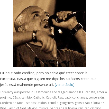
Fui bautizado católico, pero no sabía qué creer sobre la
Eucaristía. Hasta que alguien me dijo: ‘los católicos creen que
Jesús está realmente presente allí.
(ver artículo)
This entry was posted in
Testimonios
and tagged
amor a la Eucaristía
,
amor al
prójimo
,
C2six
,
cambio
,
Catholic
,
Catholic Rap
,
católico
,
change
,
conversión
,
Cordero de Dios
,
Estados Unidos
,
estudio
,
gangsters
,
gansta rap
,
Gloria de
Dios
,
Lamb of God
,
México
,
música
,
padres de la Iglesia
,
rap
,
rap católico
,