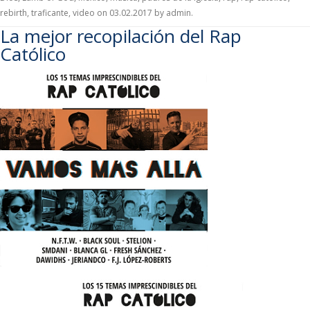
rebirth
,
traficante
,
video
on
03.02.2017
by
admin
.
La mejor recopilación del Rap
Católico