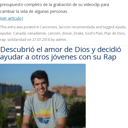
presupuesto completo de la grabación de su videoclip para
cambiar la vida de algunas personas.
(ver artículo)
This entry was posted in
Canciones
,
Seccion recomendada
and tagged
Ayuda
,
ayudar
,
Canadá
,
canadiense
,
canción
,
donar
,
Drake
,
God's Plan
,
Plan de Dios
,
rap
,
solidaridad
on
27.07.2018
by
admin
.
Descubrió el amor de Dios y decidió
ayudar a otros jóvenes con su Rap