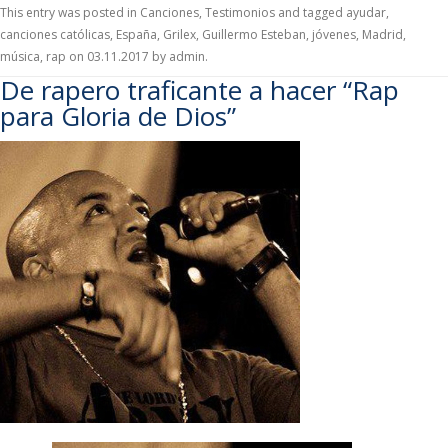
This entry was posted in
Canciones
,
Testimonios
and tagged
ayudar
,
canciones católicas
,
España
,
Grilex
,
Guillermo Esteban
,
jóvenes
,
Madrid
,
música
,
rap
on
03.11.2017
by
admin
.
De rapero traficante a hacer “Rap
para Gloria de Dios”