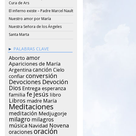
Cura de Ars
El infierno existe – Padre Marcel Nault
Nuestro amor por María
Nuestra Señora de los Ángeles
Santa Marta
PALABRAS CLAVE
amor
Aborto
Apariciones de María
canción
Argentina
Cielo
conversión
confiar
Devociones
Devoción
Dios
Entrega
esperanza
Jesús
fe
libro
familia
Libros
María
madre
Meditaciones
meditación
Medjugorje
milagro
milagros
música
Novena
Navidad
oración
oraciones