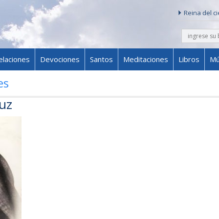
Reina del c
buscar
Skip to content
elaciones
Devociones
Santos
Meditaciones
Libros
Mú
es
ruz