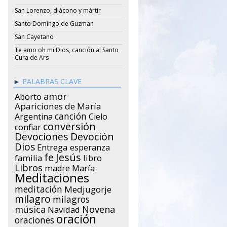
San Lorenzo, diácono y mártir
Santo Domingo de Guzman
San Cayetano
Te amo oh mi Dios, canción al Santo
Cura de Ars
PALABRAS CLAVE
amor
Aborto
Apariciones de María
canción
Argentina
Cielo
conversión
confiar
Devociones
Devoción
Dios
Entrega
esperanza
Jesús
fe
libro
familia
Libros
María
madre
Meditaciones
meditación
Medjugorje
milagro
milagros
música
Novena
Navidad
oración
oraciones