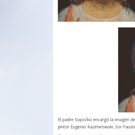
El padre Sopoćko encargó la imagen de J
pintor Eugenio Kazimirowski. Sor Fausti