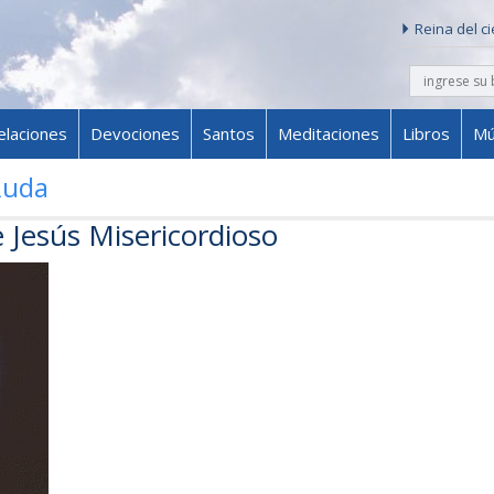
Reina del c
buscar
Skip to content
elaciones
Devociones
Santos
Meditaciones
Libros
Mú
Ruda
e Jesús Misericordioso