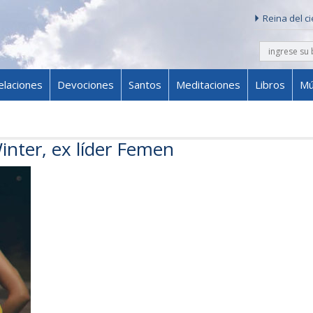
Reina del c
buscar
Skip to content
elaciones
Devociones
Santos
Meditaciones
Libros
Mú
inter, ex líder Femen