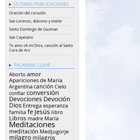
ÚLTIMAS PUBLICACIONES
Oración del corazón
San Lorenzo, diácono y mártir
Santo Domingo de Guzman
San Cayetano
Te amo oh mi Dios, canción al Santo
Cura de Ars
PALABRAS CLAVE
amor
Aborto
Apariciones de María
canción
Argentina
Cielo
conversión
confiar
Devociones
Devoción
Dios
Entrega
esperanza
Jesús
fe
libro
familia
Libros
María
madre
Meditaciones
meditación
Medjugorje
milagro
milagros