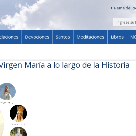
Reina del c
buscar
Skip to content
elaciones
Devociones
Santos
Meditaciones
Libros
Mú
Virgen María a lo largo de la Historia