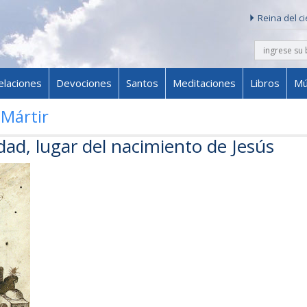
Reina del c
buscar
Skip to content
elaciones
Devociones
Santos
Meditaciones
Libros
Mú
 Mártir
idad, lugar del nacimiento de Jesús