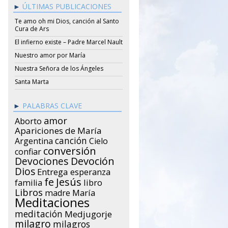
ÚLTIMAS PUBLICACIONES
Te amo oh mi Dios, canción al Santo
Cura de Ars
El infierno existe – Padre Marcel Nault
Nuestro amor por María
Nuestra Señora de los Ángeles
Santa Marta
PALABRAS CLAVE
amor
Aborto
Apariciones de María
canción
Argentina
Cielo
conversión
confiar
Devociones
Devoción
Dios
Entrega
esperanza
Jesús
fe
libro
familia
Libros
María
madre
Meditaciones
meditación
Medjugorje
milagro
milagros