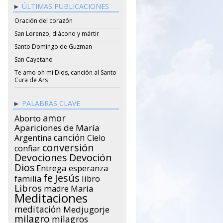
ÚLTIMAS PUBLICACIONES
Oración del corazón
San Lorenzo, diácono y mártir
Santo Domingo de Guzman
San Cayetano
Te amo oh mi Dios, canción al Santo
Cura de Ars
PALABRAS CLAVE
amor
Aborto
Apariciones de María
canción
Argentina
Cielo
conversión
confiar
Devociones
Devoción
Dios
Entrega
esperanza
Jesús
fe
libro
familia
Libros
María
madre
Meditaciones
meditación
Medjugorje
milagro
milagros