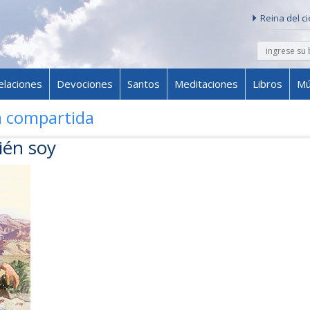
Reina del c
buscar
Skip to content
elaciones
Devociones
Santos
Meditaciones
Libros
Mú
a compartida
ién soy