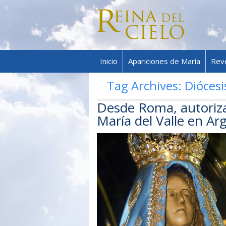
Inicio
Apariciones de María
Rev
Tag Archives:
Dióces
Desde Roma, autoriza
María del Valle en Ar