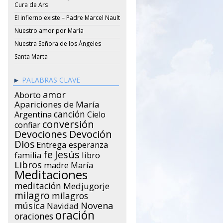
Cura de Ars
El infierno existe – Padre Marcel Nault
Nuestro amor por María
Nuestra Señora de los Ángeles
Santa Marta
PALABRAS CLAVE
amor
Aborto
Apariciones de María
canción
Argentina
Cielo
conversión
confiar
Devociones
Devoción
Dios
Entrega
esperanza
Jesús
fe
libro
familia
Libros
María
madre
Meditaciones
meditación
Medjugorje
milagro
milagros
música
Novena
Navidad
oración
oraciones