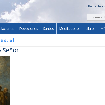
Reina del c
buscar
Skip to content
elaciones
Devociones
Santos
Meditaciones
Libros
Mú
estial
o Señor