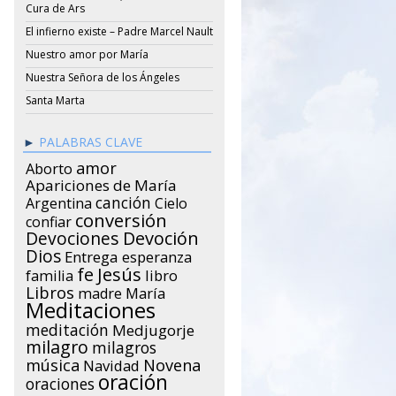
Cura de Ars
El infierno existe – Padre Marcel Nault
Nuestro amor por María
Nuestra Señora de los Ángeles
Santa Marta
PALABRAS CLAVE
amor
Aborto
Apariciones de María
canción
Argentina
Cielo
conversión
confiar
Devociones
Devoción
Dios
Entrega
esperanza
Jesús
fe
libro
familia
Libros
María
madre
Meditaciones
meditación
Medjugorje
milagro
milagros
música
Novena
Navidad
oración
oraciones